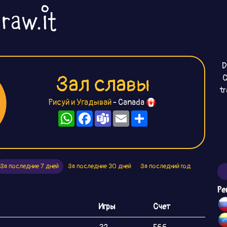
D
Зал славы
C
t
Рисуй и Угадывай
- Canada
WhatsApp
Facebook
Teams
Email
Ресурс
За последние 7 дней
За последние 30 дней
За последний год
Ре
Игры
Счет