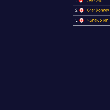
1.
Evan🌿😝
2.
Char Donnay
3.
Ronaldo fan