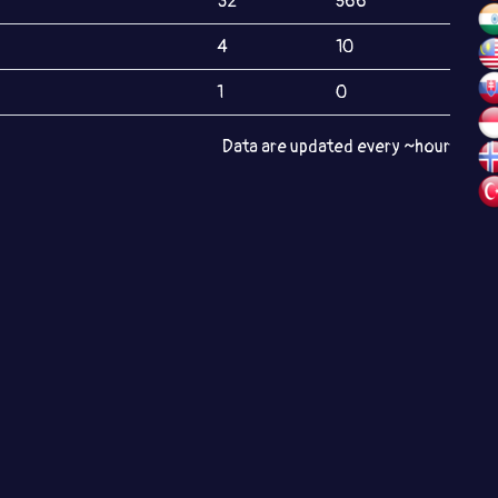
32
566
4
10
1
0
Data are updated every ~hour