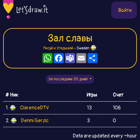
Войти
Зал славы
Рисуй и Угадывай
- Sweden
WhatsApp
Facebook
Teams
Email
Ресурс
За последние 30 дней
# Ник
Игры
Счет
1.
ClarenceDTV
13
106
2.
Denni Gerzic
3
0
Data are updated every ~hour