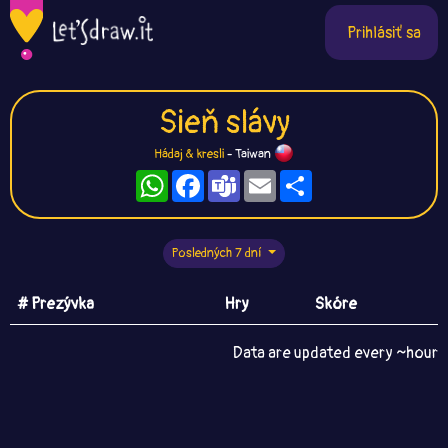
Prihlásiť sa
Sieň slávy
Hádaj & kresli
- Taiwan
WhatsApp
Facebook
Teams
Email
Zdieľaj
Posledných 7 dní
# Prezývka
Hry
Skóre
Data are updated every ~hour