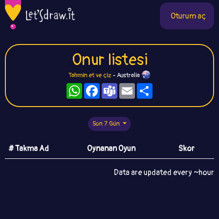
Oturum aç
Onur listesi
Tahmin et ve çiz
- Australia
WhatsApp
Facebook
Teams
Email
Paylaş
Son 7 Gün
# Takma Ad
Oynanan Oyun
Skor
Data are updated every ~hour