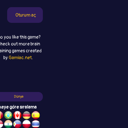
Oturum aç
o you like this game?
heck out more brain
raining games created
by
Gamiac.net
.
Dünya
keye göre sıralama