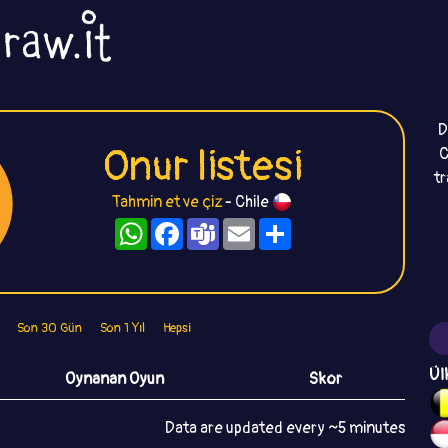
D
Onur listesi
C
t
Tahmin et ve çiz
- Chile
WhatsApp
Facebook
Teams
Email
Paylaş
Son 30 Gün
Son 1 Yıl
Hepsi
Ül
Oynanan Oyun
Skor
Data are updated every ~5 minutes