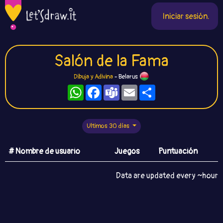
Iniciar sesión.
Salón de la Fama
Dibuja y Adivina
- Belarus
WhatsApp
Facebook
Teams
Email
Compartir
Ultimos 30 días
# Nombre de usuario
Juegos
Puntuación
Data are updated every ~hour