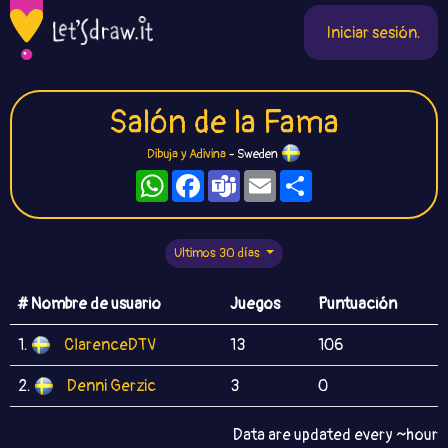
Iniciar sesión.
Salón de la Fama
Dibuja y Adivina
- Sweden
WhatsApp
Facebook
Teams
Email
Compartir
Ultimos 30 días
# Nombre de usuario
Juegos
Puntuación
1.
ClarenceDTV
13
106
2.
Denni Gerzic
3
0
Data are updated every ~hour