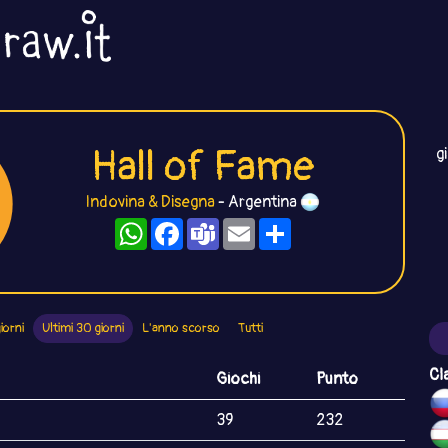
Hall of Fame
g
Indovina & Disegna
- Argentina
WhatsApp
Facebook
Teams
Email
Condividi
iorni
Ultimi 30 giorni
L'anno scorso
Tutti
Cl
Giochi
Punto
39
232