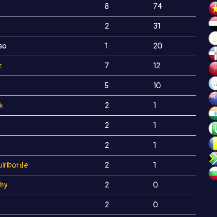
8
74
2
31
so
1
20
z
7
12
5
10
k
2
1
2
1
2
1
uiriborde
2
1
shy
2
0
2
0