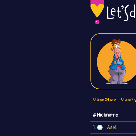
Ultime 24 ore
Ultimi 7 g
# Nickname
1.
Asel.