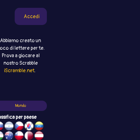
Accedi
Abbiamo creato un
ioco di lettere per te.
Prova a giocare al
nostro Scrabble
iScramble.net
.
Mondo
assifica per paese