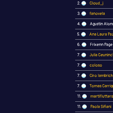
2.
Cloud_j
3.
fanovela
4.
Agustin Alon
5.
Ana Laura Pa
6.
Frixenn Page
7.
Julia Ceuninc
7.
coloso
7.
Ciro Iambrich
7.
Tomas Carriq
11.
martiflutter
11.
Paola Siñani