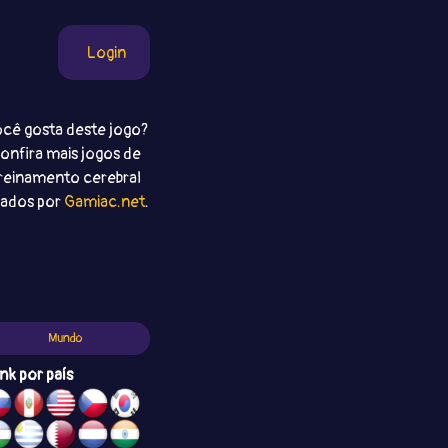
Login
cê gosta deste jogo?
onfira mais jogos de
reinamento cerebral
iados por
Gamiac.net
.
Mundo
nk por país