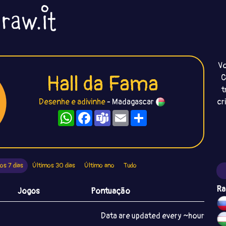
Vo
Hall da Fama
C
t
Desenhe e adivinhe
- Madagascar
cr
WhatsApp
Facebook
Teams
Email
Compartilhe
os 7 dias
Últimos 30 dias
Último ano
Tudo
Ra
Jogos
Pontuação
Data are updated every ~hour