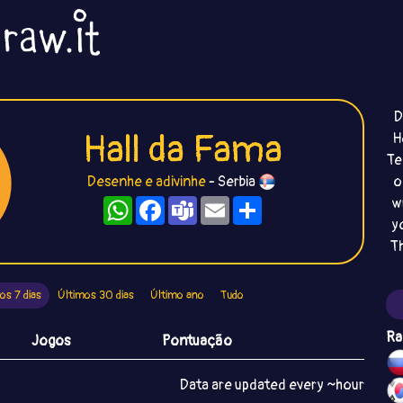
D
Hall da Fama
H
Te
Desenhe e adivinhe
- Serbia
o
WhatsApp
Facebook
Teams
Email
Compartilhe
w
y
T
os 7 dias
Últimos 30 dias
Último ano
Tudo
Ra
Jogos
Pontuação
Data are updated every ~hour