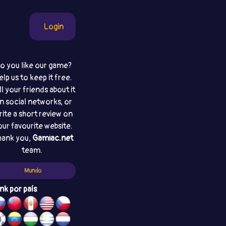
Login
o you like our game?
elp us to keep it free.
ll your friends about it
n social networks, or
rite a short review on
our favourite website.
hank you,
Gamiac.net
team.
Mundo
nk por país