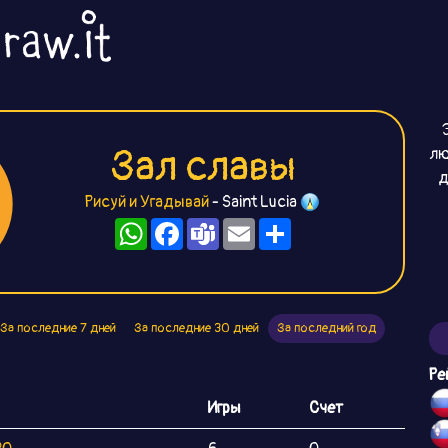
Зал славы
лю
д
Рисуй и Угадывай
- Saint Lucia
WhatsApp
Facebook
Teams
Email
Ресурс
За последние 7 дней
За последние 30 дней
За последний год
Ре
Игры
Счет