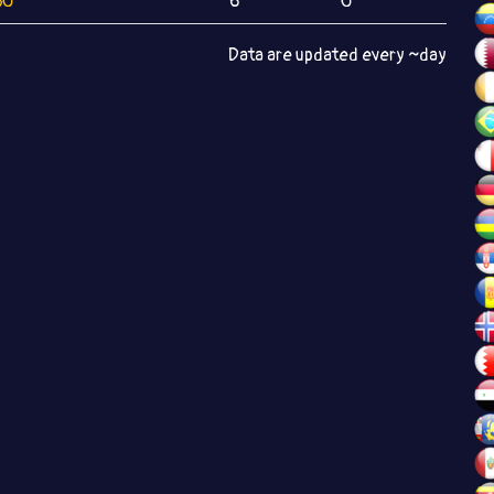
80
6
0
Data are updated every ~day