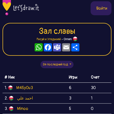
Войти
Зал славы
Рисуй и Угадывай
- Oman
WhatsApp
Facebook
Teams
Email
Ресурс
За последний год
# Ник
Игры
Счет
1.
M45y0u3
6
30
2.
احمد علي
3
1
3.
Minoo
5
0