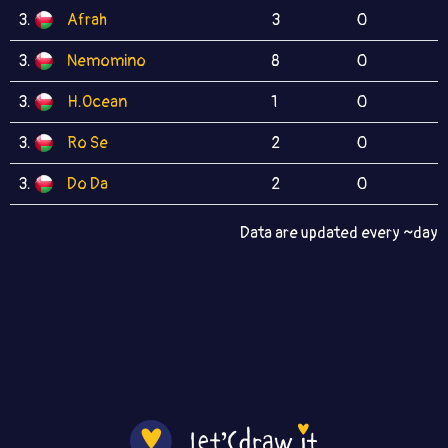
3.
Afrah
3
0
3.
Nemomino
8
0
3.
H.Ocean
1
0
3.
Ro Se
2
0
3.
Do Da
2
0
Data are updated every ~day