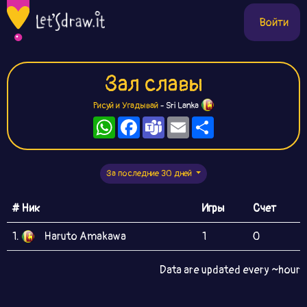
Войти
Зал славы
Рисуй и Угадывай
- Sri Lanka
WhatsApp
Facebook
Teams
Email
Ресурс
За последние 30 дней
# Ник
Игры
Счет
1.
Haruto Amakawa
1
0
Data are updated every ~hour