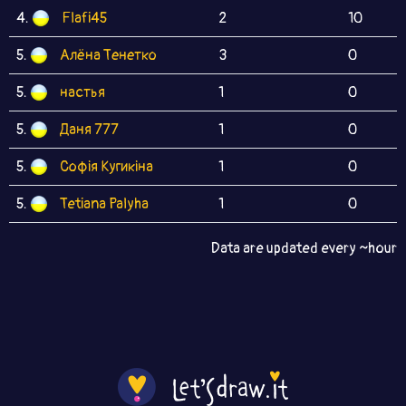
4.
Flafi45
2
10
5.
Алёна Тенетко
3
0
5.
настья
1
0
5.
Даня 777
1
0
5.
Софія Кугикіна
1
0
5.
Tetiana Palyha
1
0
Data are updated every ~hour