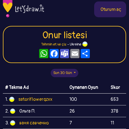
Oturum aç
Onur listesi
Tahmin et ve çiz
- Ukraine
WhatsApp
Facebook
Teams
Email
Paylaş
Son 30 Gün
# Takma Ad
Oynanan Oyun
Skor
1.
satoriflowerqzxx
100
653
2.
Ольга П.
26
378
3.
ваня савченко
7
11