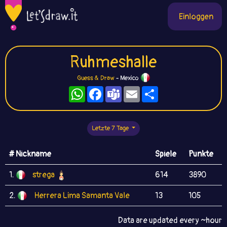
Einloggen
Ruhmeshalle
Guess & Draw
- Mexico
WhatsApp
Facebook
Teams
Email
Teilen
Letzte 7 Tage
# Nickname
Spiele
Punkte
1.
strega
614
3890
2.
Herrera Lima Samanta Vale
13
105
Data are updated every ~hour