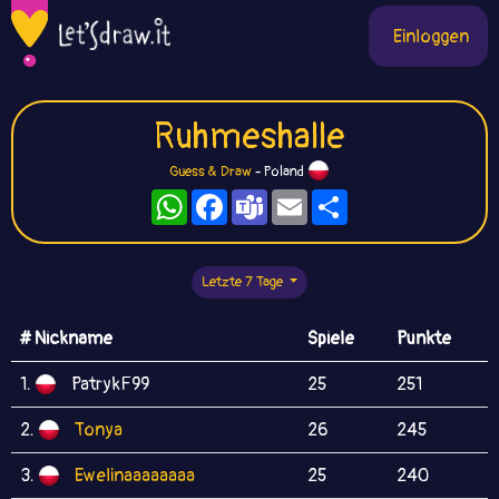
Einloggen
Ruhmeshalle
Guess & Draw
- Poland
WhatsApp
Facebook
Teams
Email
Teilen
Letzte 7 Tage
# Nickname
Spiele
Punkte
1.
PatrykF99
25
251
2.
Tonya
26
245
3.
Ewelinaaaaaaaa
25
240