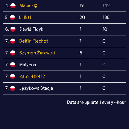
4.
Maciek@
19
142
5.
Lidkaf
20
136
6.
Dawid Fidyk
1
10
7.
Delfini Rechot
1
0
7.
Szymon Żurawski
6
0
7.
Malyena
1
0
7.
Kamil412412
1
0
7.
Językowa Stacja
1
0
Data are updated every ~hour