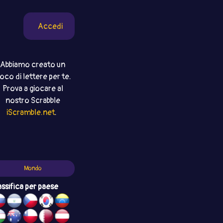
Accedi
Abbiamo creato un
ioco di lettere per te.
Prova a giocare al
nostro Scrabble
iScramble.net
.
Mondo
assifica per paese