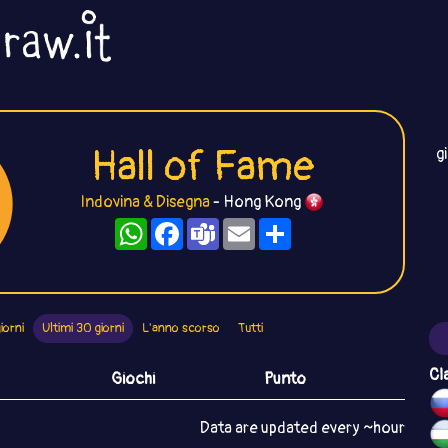
Hall of Fame
g
Indovina & Disegna
- Hong Kong
WhatsApp
Facebook
Teams
Email
Condividi
iorni
Ultimi 30 giorni
L'anno scorso
Tutti
Cl
Giochi
Punto
Data are updated every ~hour