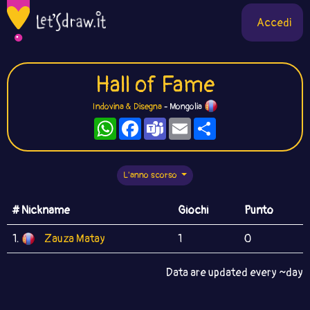
Accedi
Hall of Fame
Indovina & Disegna
- Mongolia
WhatsApp
Facebook
Teams
Email
Condividi
L'anno scorso
# Nickname
Giochi
Punto
1.
Zauza Matay
1
0
Data are updated every ~day