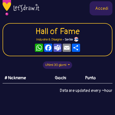
Accedi
Hall of Fame
Indovina & Disegna
- Serbia
WhatsApp
Facebook
Teams
Email
Condividi
Ultimi 30 giorni
# Nickname
Giochi
Punto
Data are updated every ~hour