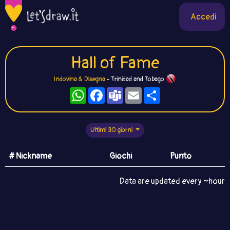
Accedi
Hall of Fame
Indovina & Disegna
- Trinidad and Tobago
WhatsApp
Facebook
Teams
Email
Condividi
Ultimi 30 giorni
# Nickname
Giochi
Punto
Data are updated every ~hour