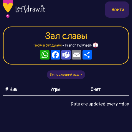
Войти
Зал славы
Рисуй и Угадывай
- French Polynesia
WhatsApp
Facebook
Teams
Email
Ресурс
За последний год
# Ник
Игры
Счет
Data are updated every ~day