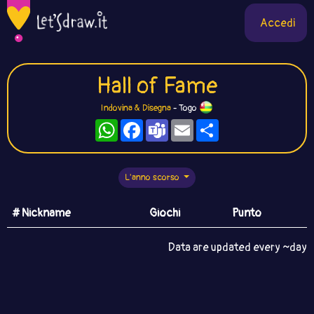
Accedi
Hall of Fame
Indovina & Disegna
- Togo
WhatsApp
Facebook
Teams
Email
Condividi
L'anno scorso
# Nickname
Giochi
Punto
Data are updated every ~day