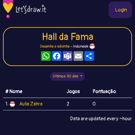
Login
Hall da Fama
Desenhe e adivinhe
- Indonesia
WhatsApp
Facebook
Teams
Email
Compartilhe
Últimos 30 dias
# Nome
Jogos
Pontuação
1.
Aulia Zahra
2
0
Data are updated every ~hour