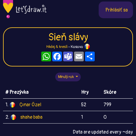
Prihlásiť sa
Sieň slávy
Hádaj & kresli
- Kosovo
WhatsApp
Facebook
Teams
Email
Zdieľaj
Minulý rok
# Prezývka
Hry
Skóre
1.
Çınar Özel
52
799
2.
shahe baba
1
0
Data are updated every ~day