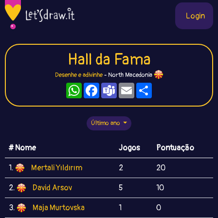
Login
Hall da Fama
Desenhe e adivinhe
- North Macedonia
WhatsApp
Facebook
Teams
Email
Compartilhe
Último ano
# Nome
Jogos
Pontuação
1.
Mertali Yıldırım
2
20
2.
David Arsov
5
10
3.
Maja Murtovska
1
0