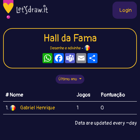
Login
Hall da Fama
Desenhe e adivinhe
-
WhatsApp
Facebook
Teams
Email
Compartilhe
Último ano
# Nome
Jogos
Pontuação
1.
Gabriel Henrique
1
0
Data are updated every ~day